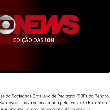
da Sociedade Brasileira de Pediatria (SBP), dr. Renato K
utanvac – nova vacina criada pelo Instituto Butantan. O
imunizante, como a técnica de cultivo em ovo.