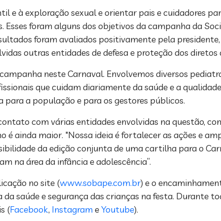
l e à exploração sexual e orientar pais e cuidadores par
es. Esses foram alguns dos objetivos da campanha da Soc
esultados foram avaliados positivamente pela presidente,
idas outras entidades de defesa e proteção dos diretos 
 campanha neste Carnaval. Envolvemos diversos pediatras
issionais que cuidam diariamente da saúde e a qualidade 
 para a população e para os gestores públicos.
ontato com várias entidades envolvidas na questão, com
 é ainda maior. "Nossa ideia é fortalecer as ações e amp
ossibilidade da edição conjunta de uma cartilha para o C
am na área da infância e adolescência”.
icação no site (
www.sobape.com.br
) e o encaminhament
da saúde e segurança das crianças na festa. Durante tod
s (
Facebook
,
Instagram
e
Youtube
).