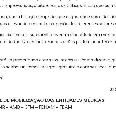
 improvisadas, eleitoreiras e antiéticas. É isso que os m
ada, que a lei seja cumprida, que a igualdade dos cidadão
dos e levando em conta a opinião dos diferentes setores 
mos dias você e sua família tiverem dificuldade em marc
, cidadão. No entanto, mobilizações podem acontecer n
stá só preocupado com seus interesses, como dizem algu
o sonha: universal, integral, gratuito e com serviços igua
m!
Bra
L DE MOBILIZAÇÃO DAS ENTIDADES MÉDICAS
R – AMB – CFM – FENAM – FBAM