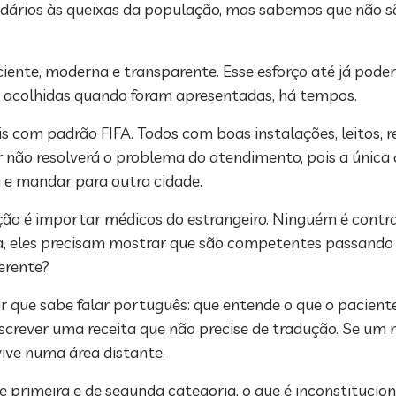
solidários às queixas da população, mas sabemos que não
iente, moderna e transparente. Esse esforço até já pode
e acolhidas quando foram apresentadas, há tempos.
is com padrão FIFA. Todos com boas instalações, leitos,
 não resolverá o problema do atendimento, pois a única 
 e mandar para outra cidade.
ção é importar médicos do estrangeiro. Ninguém é contra 
lia, eles precisam mostrar que são competentes passand
ferente?
ue sabe falar português: que entende o que o paciente
escrever uma receita que não precise de tradução. Se um
vive numa área distante.
de primeira e de segunda categoria, o que é inconstituciona