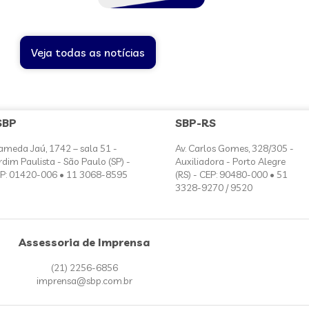
Veja todas as notícias
SBP
SBP-RS
ameda Jaú, 1742 – sala 51 -
Av. Carlos Gomes, 328/305 -
rdim Paulista - São Paulo (SP) -
Auxiliadora - Porto Alegre
P: 01420-006 • 11 3068-8595
(RS) - CEP: 90480-000 • 51
3328-9270 / 9520
Assessoria de Imprensa
(21) 2256-6856
imprensa@sbp.com.br