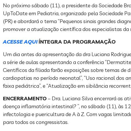
No próximo sábado (11), a presidente da Sociedade Brasi
UpToDate em Pediatria, organizado pela Sociedade Para
(PR) e abordará o tema “Pequenos sinais grandes diagnó
promover a atualização científica dos especialistas da 
ACESSE AQUI
ÍNTEGRA DA PROGRAMAÇÃO
Um dia antes da apresentação da dra Luciana Rodrigues S
a série de aulas apresentando a conferência “Dermati
Científicos da filiada farão exposições sobre temas de d
cardiopatias no período neonatal”, “Uso racional dos 
faixa pediátrica”, e “Atualização em sibilância recorrent
ENCERRAMENTO
– Dra. Luciana Silva encerrará as a
doença inflamatória intestinal? ”, no sábado (11), às 
infectologia e puericultura de A à Z. Com vagas limita
para todos os congressistas.