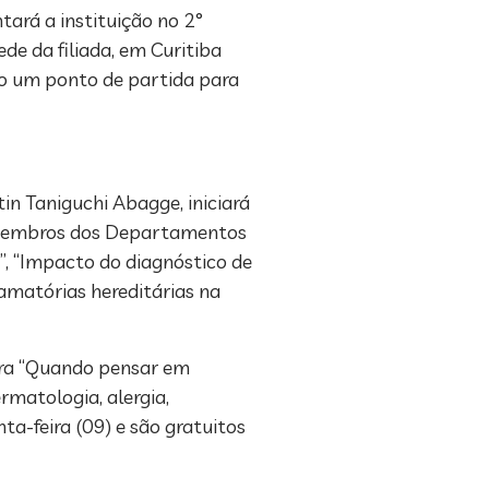
tará a instituição no 2°
e da filiada, em Curitiba
ado um ponto de partida para
tin Taniguchi Abagge, iniciará
a, membros dos Departamentos
s”, “Impacto do diagnóstico de
amatórias hereditárias na
stra “Quando pensar em
rmatologia, alergia,
a-feira (09) e são gratuitos