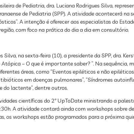
leira de Pediatria, dra. Luciana Rodrigues Silva, represen
naense de Pediatria (SPP). A atividade acontecerá na sed
sticos”. A intenção é oferecer aos especialistas do Est
região, com foco na prática do dia a dia em consultório.
ilva, na sexta-feira (10), a presidente da SPP, dra. Kers
te Atópica – O que é importante saber? ”. Na sequênci
iferentes áreas, como “Eventos epiléticos e não epilético
antibióticos em doenças pulmonares”, “Síndromes autoinfl
e do lactente”, dentre outros.
tividades científicas do 2º UpToDate ministrando a pale
12:30h. A atividade contará ainda com workshops sobre de
das, os workshops estão programados para a próxima quint