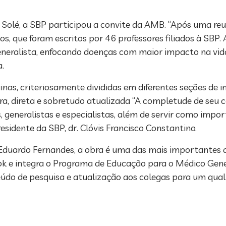
eu Solé, a SBP participou a convite da AMB. “Após uma re
os, que foram escritos por 46 professores filiados à SBP.
neralista, enfocando doenças com maior impacto na vida
.
as, criteriosamente divididas em diferentes seções de i
ra, direta e sobretudo atualizada “A completude de seu
os, generalistas e especialistas, além de servir como imp
sidente da SBP, dr. Clóvis Francisco Constantino.
Eduardo Fernandes, a obra é uma das mais importantes a
ok e integra o Programa de Educação para o Médico Gene
do de pesquisa e atualização aos colegas para um qualifi