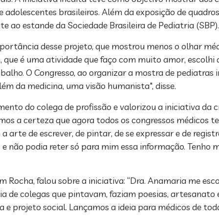
 e adolescentes brasileiros. Além da exposição de quadros
te ao estande da Sociedade Brasileira de Pediatria (SBP).
portância desse projeto, que mostrou menos o olhar médi
, que é uma atividade que faço com muito amor, escolhi a 
alho. O Congresso, ao organizar a mostra de pediatras in
ém da medicina, uma visão humanista", disse.
ento do colega de profissão e valorizou a iniciativa da
emos a certeza que agora todos os congressos médicos t
 arte de escrever, de pintar, de se expressar e de registr
s e não podia reter só para mim essa informação. Tenho m
m Rocha, falou sobre a iniciativa: “Dra. Anamaria me esc
 de colegas que pintavam, faziam poesias, artesanato e
ica e projeto social. Lançamos a ideia para médicos de to