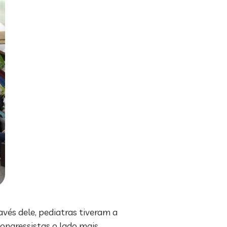
avés dele, pediatras tiveram a
congressistas o lado mais