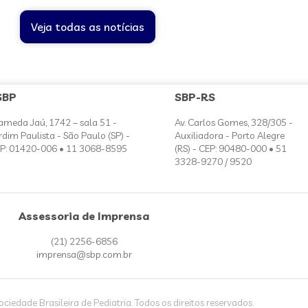
Veja todas as notícias
SBP
SBP-RS
ameda Jaú, 1742 – sala 51 -
Av. Carlos Gomes, 328/305 -
rdim Paulista - São Paulo (SP) -
Auxiliadora - Porto Alegre
P: 01420-006 • 11 3068-8595
(RS) - CEP: 90480-000 • 51
3328-9270 / 9520
Assessoria de Imprensa
(21) 2256-6856
imprensa@sbp.com.br
iedade Brasileira de Pediatria. Todos os direitos reservados.