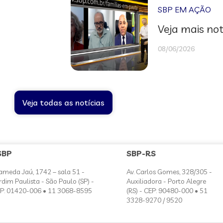
SBP EM AÇÃO
Veja mais not
08/06/2026
Veja todas as notícias
SBP
SBP-RS
ameda Jaú, 1742 – sala 51 -
Av. Carlos Gomes, 328/305 -
rdim Paulista - São Paulo (SP) -
Auxiliadora - Porto Alegre
P: 01420-006 • 11 3068-8595
(RS) - CEP: 90480-000 • 51
3328-9270 / 9520