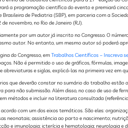
grará a programação científica do evento e premiará cin
 Brasileira de Pediatria (SBP), em parceria com a Socied
2 de novembro, no Rio de Janeiro (RJ).
amente por um autor já inscrito no Congresso. O número
esmo autor. No entanto, um mesmo autor só poderá apre
ágina do Congresso, em
Trabalhos Científicos – Inscreva s
spaços. Não é permitido o uso de gráficos, fórmulas, imag
de abreviaturas e siglas, explicá-las na primeira vez em q
órios que deverão constar no sumário do trabalho estão
va para não submissão. Além disso, no caso de uso de fer
r em métodos e incluir na literatura consultada (referênci
 acordo com um dos eixos temáticos. São eles: organizaçã
as neonatais; assistência ao parto e nascimento; nutriçã
ção e imunologia; icterícia e hematologia; neurologia e 