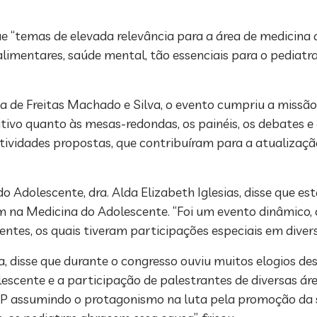
 que “temas de elevada relevância para a área de medicina
limentares, saúde mental, tão essenciais para o pediatra
ia de Freitas Machado e Silva, o evento cumpriu a missão
itivo quanto às mesas-redondas, os painéis, os debates e
atividades propostas, que contribuíram para a atualização
 Adolescente, dra. Alda Elizabeth Iglesias, disse que es
m na Medicina do Adolescente. “Foi um evento dinâmico,
tes, os quais tiveram participações especiais em diversa
a, disse que durante o congresso ouviu muitos elogios d
lescente e a participação de palestrantes de diversas áre
SBP assumindo o protagonismo na luta pela promoção da