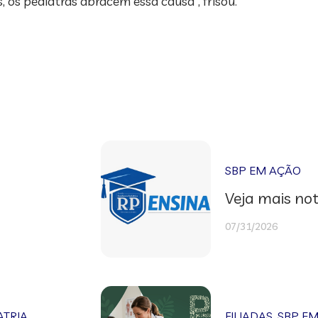
, os pediatras abracem essa causa”, frisou.
SBP EM AÇÃO
Veja mais not
07/31/2026
ATRIA
FILIADAS
,
SBP E