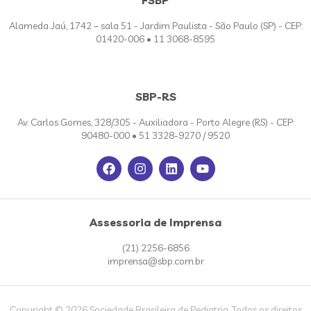
Alameda Jaú, 1742 – sala 51 - Jardim Paulista - São Paulo (SP) - CEP:
01420-006 • 11 3068-8595
SBP-RS
Av. Carlos Gomes, 328/305 - Auxiliadora - Porto Alegre (RS) - CEP:
90480-000 • 51 3328-9270 / 9520
Assessoria de Imprensa
(21) 2256-6856
imprensa@sbp.com.br
Copyright © 2026 Sociedade Brasileira de Pediatria. Todos os direitos