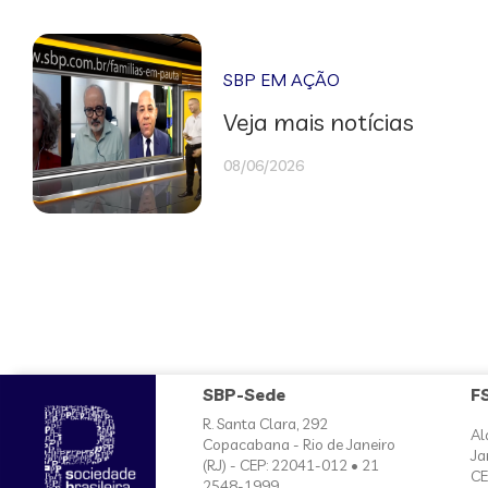
SBP EM AÇÃO
Veja mais notícias
08/06/2026
SBP-Sede
F
R. Santa Clara, 292
Al
Copacabana - Rio de Janeiro
Ja
(RJ) - CEP: 22041-012 • 21
CE
2548-1999