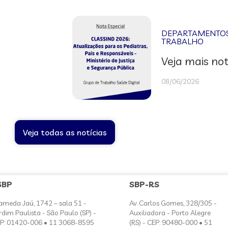
DEPARTAMENTOS 
TRABALHO
Veja mais not
08/06/2026
Veja todas as notícias
SBP
SBP-RS
ameda Jaú, 1742 – sala 51 -
Av. Carlos Gomes, 328/305 -
rdim Paulista - São Paulo (SP) -
Auxiliadora - Porto Alegre
P: 01420-006 • 11 3068-8595
(RS) - CEP: 90480-000 • 51