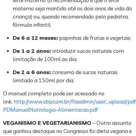
leite materno (a recomendação é que o leite
materno seja mantido até os dois anos de vida da
criança) ou, quando recomendado pelo pediatra,
fórmula infantil;
De 6 a 12 meses:
papinhas de frutas e vegetais;
De 1 a 2 anos:
introduzir sucos naturais com
limitação de 100ml ao dia;
De 2 a 6 anos:
consumo de sucos naturais
limitado a 150ml por dia;
O manual completo pode ser acessado no
link:
http://www.sbp.com.br/fileadmin/user_upload/pd
PDManualNutrologia-Alimentacao.pdf
VEGANISMO E VEGETARIANISMO
– Outro assunto
que ganhou destaque no Congresso foi dieta vegana e