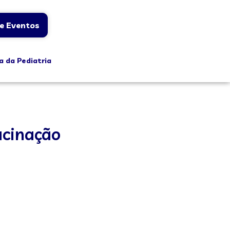
e Eventos
a da Pediatria
acinação