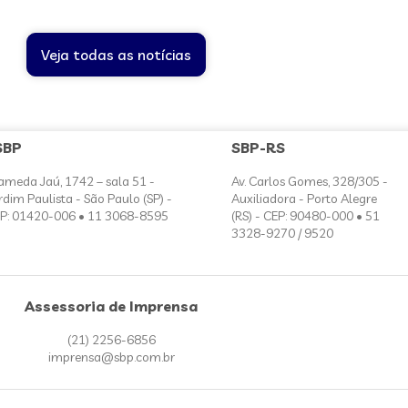
Veja todas as notícias
SBP
SBP-RS
ameda Jaú, 1742 – sala 51 -
Av. Carlos Gomes, 328/305 -
rdim Paulista - São Paulo (SP) -
Auxiliadora - Porto Alegre
P: 01420-006 • 11 3068-8595
(RS) - CEP: 90480-000 • 51
3328-9270 / 9520
Assessoria de Imprensa
(21) 2256-6856
imprensa@sbp.com.br