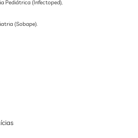
a Pediátrica (Infectoped),
iatria (Sobape).
ícias