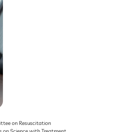
ittee on Resuscitation
us on Science with Treatment