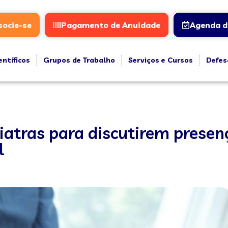
socie-se
Pagamento de Anuidade
Agenda d
entíficos
Grupos de Trabalho
Serviços e Cursos
Defes
iatras para discutirem presen
l