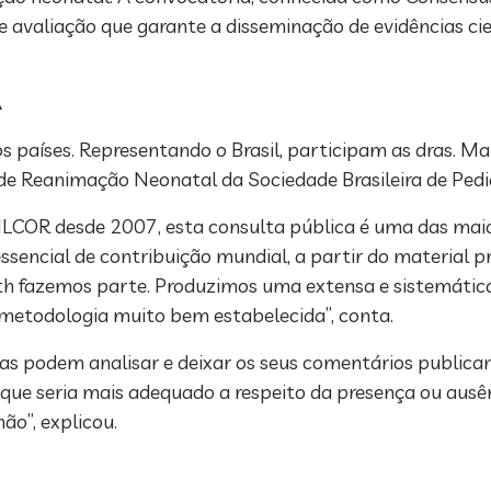
valiação que garante a disseminação de evidências cien
A
s países. Representando o Brasil, participam as dras. M
e Reanimação Neonatal da Sociedade Brasileira de Pedia
o ILCOR desde 2007, esta consulta pública é uma das mai
essencial de contribuição mundial, a partir do material 
Ruth fazemos parte. Produzimos uma extensa e sistemática
a metodologia muito bem estabelecida”, conta.
soas podem analisar e deixar os seus comentários publica
 seria mais adequado a respeito da presença ou ausênc
ão”, explicou.