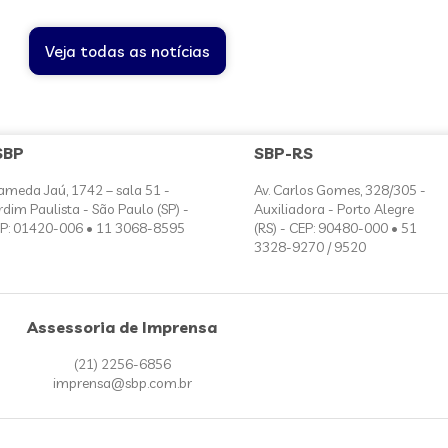
Veja todas as notícias
SBP
SBP-RS
ameda Jaú, 1742 – sala 51 -
Av. Carlos Gomes, 328/305 -
rdim Paulista - São Paulo (SP) -
Auxiliadora - Porto Alegre
P: 01420-006 • 11 3068-8595
(RS) - CEP: 90480-000 • 51
3328-9270 / 9520
Assessoria de Imprensa
(21) 2256-6856
imprensa@sbp.com.br