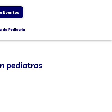
e Eventos
a da Pediatria
m pediatras