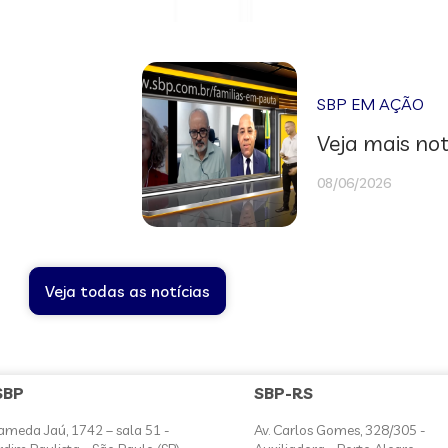
SBP EM AÇÃO
Veja mais not
08/06/2026
Veja todas as notícias
SBP
SBP-RS
ameda Jaú, 1742 – sala 51 -
Av. Carlos Gomes, 328/305 -