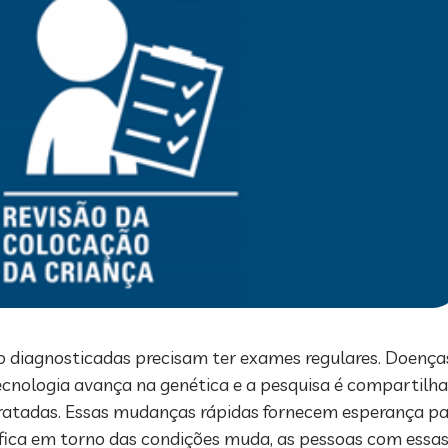
diagnosticadas precisam ter exames regulares. Doenças 
ecnologia avança na genética e a pesquisa é compartilh
tratadas. Essas mudanças rápidas fornecem esperança pa
tífica em torno das condições muda, as pessoas com essa