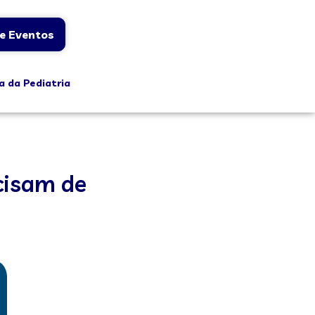
e Eventos
a da Pediatria
cisam de