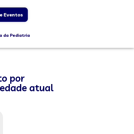
e Eventos
a da Pediatria
to por
iedade atual