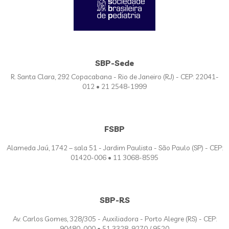
SBP-Sede
R. Santa Clara, 292 Copacabana - Rio de Janeiro (RJ) - CEP: 22041-
012 • 21 2548-1999
FSBP
Alameda Jaú, 1742 – sala 51 - Jardim Paulista - São Paulo (SP) - CEP:
01420-006 • 11 3068-8595
SBP-RS
Av. Carlos Gomes, 328/305 - Auxiliadora - Porto Alegre (RS) - CEP:
90480-000 • 51 3328-9270 / 9520