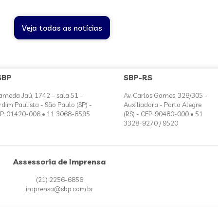
Veja todas as notícias
SBP
SBP-RS
ameda Jaú, 1742 – sala 51 -
Av. Carlos Gomes, 328/305 -
rdim Paulista - São Paulo (SP) -
Auxiliadora - Porto Alegre
P: 01420-006 • 11 3068-8595
(RS) - CEP: 90480-000 • 51
3328-9270 / 9520
Assessoria de Imprensa
(21) 2256-6856
imprensa@sbp.com.br