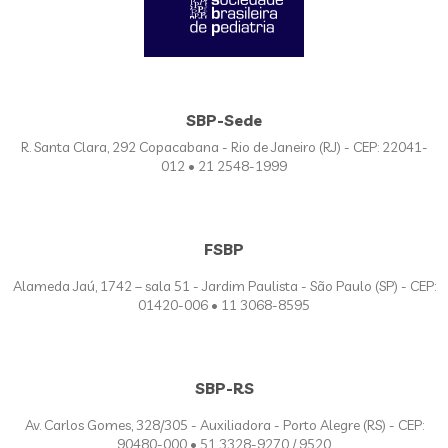
SBP-Sede
R. Santa Clara, 292 Copacabana - Rio de Janeiro (RJ) - CEP: 22041-
012 • 21 2548-1999
FSBP
Alameda Jaú, 1742 – sala 51 - Jardim Paulista - São Paulo (SP) - CEP:
01420-006 • 11 3068-8595
SBP-RS
Av. Carlos Gomes, 328/305 - Auxiliadora - Porto Alegre (RS) - CEP:
90480-000 • 51 3328-9270 / 9520