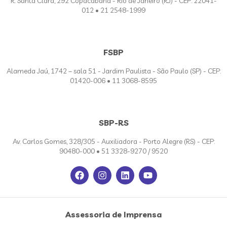
R. Santa Clara, 292 Copacabana - Rio de Janeiro (RJ) - CEP: 22041-
012 • 21 2548-1999
FSBP
Alameda Jaú, 1742 – sala 51 - Jardim Paulista - São Paulo (SP) - CEP:
01420-006 • 11 3068-8595
SBP-RS
Av. Carlos Gomes, 328/305 - Auxiliadora - Porto Alegre (RS) - CEP:
90480-000 • 51 3328-9270 / 9520
Assessoria de Imprensa