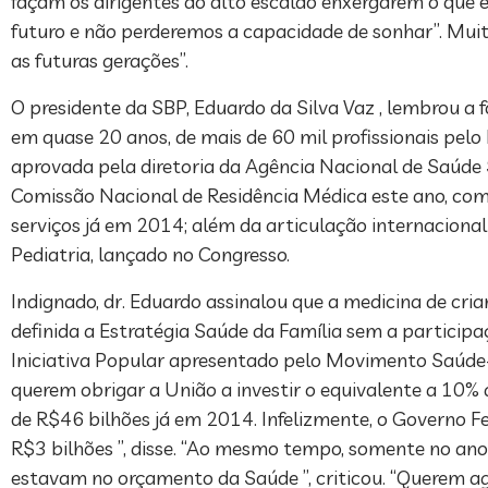
façam os dirigentes do alto escalão enxergarem o que é
futuro e não perderemos a capacidade de sonhar”. Muit
as futuras gerações”.
O presidente da SBP, Eduardo da Silva Vaz , lembrou a
em quase 20 anos, de mais de 60 mil profissionais pel
aprovada pela diretoria da Agência Nacional de Saúde S
Comissão Nacional de Residência Médica este ano, com
serviços já em 2014; além da articulação internacional
Pediatria, lançado no Congresso.
Indignado, dr. Eduardo assinalou que a medicina de cri
definida a Estratégia Saúde da Família sem a participaç
Iniciativa Popular apresentado pelo Movimento Saúde+ 
querem obrigar a União a investir o equivalente a 10%
de R$46 bilhões já em 2014. Infelizmente, o Governo Fe
R$3 bilhões ”, disse. “Ao mesmo tempo, somente no ano
estavam no orçamento da Saúde ”, criticou. “Querem ag