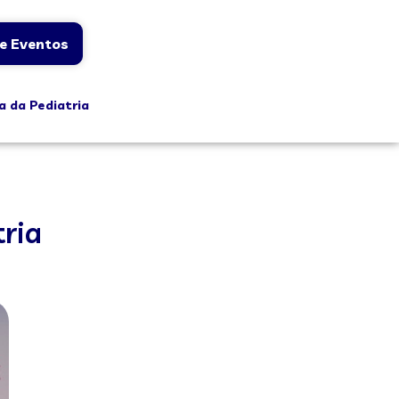
e Eventos
a da Pediatria
tria