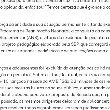
 preciso para uma assistência eficaz”. No entanto, friso
o aplaudida, enfatizou: “Temos certeza que é grande a c
 força da entidade e sua atuação permanente, citando e
o Programa de Reanimação Neonatal; a conquista da consu
uplementar (ANS); a vitória da residência de pediatria 
 projeto pedagógico elaborado pela SBP, que começará a
 entre as entidades pediátricas e de publicações como a 
anças e adolescentes foi “excluída da atenção básica há 
ão do pediatra”. Sobre a situação atual, enfatizou a imp
10, lançado na sede da AMB. “São 2,2 milhões de assinat
 de suas receitas brutas na saúde pública, aumentando o
deral trabalha para votar proposta do Senado que, na prá
 passado, os mesmos dirigentes deixaram de aplicar cerc
ora resolver todos os problemas trazendo profissionais d