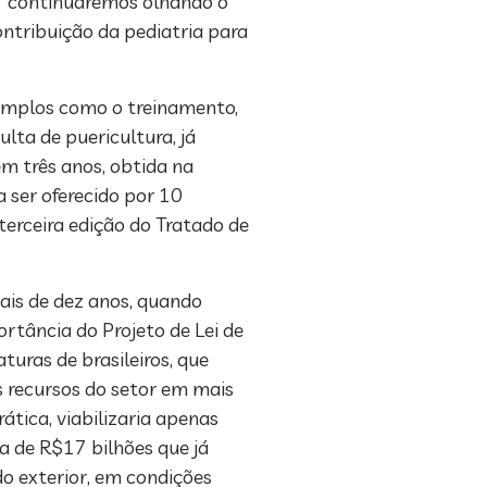
u, “continuaremos olhando o
ontribuição da pediatria para
xemplos como o treinamento,
lta de puericultura, já
em três anos, obtida na
 ser oferecido por 10
terceira edição do Tratado de
mais de dez anos, quando
ortância do Projeto de Lei de
uras de brasileiros, que
s recursos do setor em mais
tica, viabilizaria apenas
a de R$17 bilhões que já
o exterior, em condições