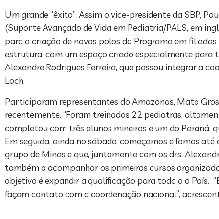
Um grande “êxito”. Assim o vice-presidente da SBP, Pau
(Suporte Avançado de Vida em Pediatria/PALS, em inglê
para a criação de novos polos do Programa em filiadas q
estrutura, com um espaço criado especialmente para tr
Alexandre Rodrigues Ferreira, que passou integrar a c
Loch.
Participaram representantes do Amazonas, Mato Gross
recentemente. “Foram treinados 22 pediatras, altament
completou com três alunos mineiros e um do Paraná, qu
Em seguida, ainda no sábado, começamos e fomos até do
grupo de Minas e que, juntamente com os drs. Alexandre
também a acompanhar os primeiros cursos organizados p
objetivo é expandir a qualificação para todo o o País. 
façam contato com a coordenação nacional”, acrescenta 