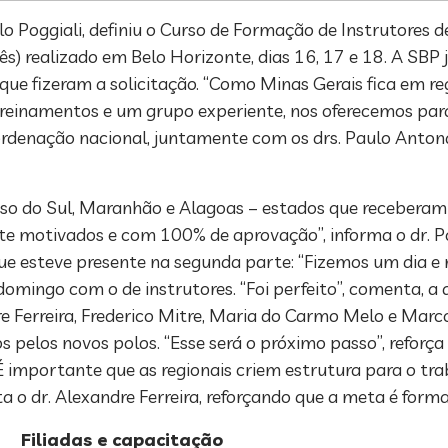
lo Poggiali, definiu o Curso de Formação de Instrutores
s) realizado em Belo Horizonte, dias 16, 17 e 18. A SBP
ue fizeram a solicitação. “Como Minas Gerais fica em reg
einamentos e um grupo experiente, nos oferecemos para c
oordenação nacional, juntamente com os drs. Paulo Anton
o do Sul, Maranhão e Alagoas – estados que receberam 
e motivados e com 100% de aprovação”, informa o dr. Po
e esteve presente na segunda parte: “Fizemos um dia e 
mingo com o de instrutores. “Foi perfeito”, comenta, a 
 Ferreira, Frederico Mitre, Maria do Carmo Melo e Marco
elos novos polos. “Esse será o próximo passo”, reforça 
“É importante que as regionais criem estrutura para o tra
o dr. Alexandre Ferreira, reforçando que a meta é forma
Filiadas e capacitação