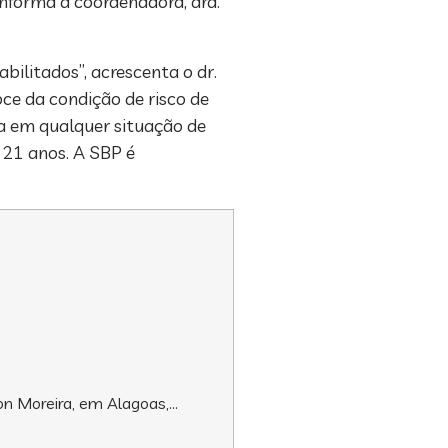
informa a coordenadora, dra.
litados”, acrescenta o dr.
ce da condição de risco de
a em qualquer situação de
a 21 anos. A SBP é
on Moreira, em Alagoas,…