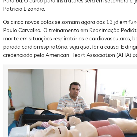
Paraíba. O curso para instrutores será em setembro e, 
Patrícia Lizandro.
Os cinco novos polos se somam agora aos 13 já em fun
Paulo Carvalho. O treinamento em Reanimação Pediátri
morte em situações respiratórias e cardiovasculares,
parada cardiorrespiratória, seja qual for a causa. É dir
credenciada pela American Heart Association (AHA) par