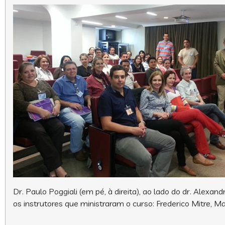
Dr. Paulo Poggiali (em pé, à direita), ao lado do dr. Alexan
os instrutores que ministraram o curso: Frederico Mitre,