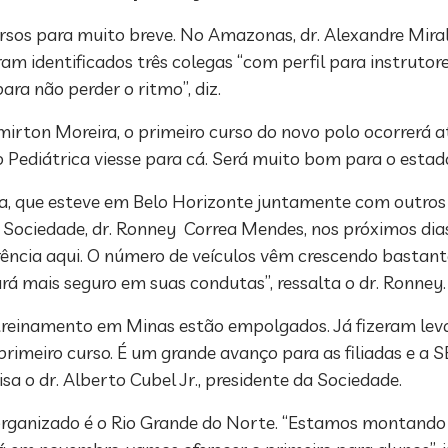
rsos para muito breve. No Amazonas, dr. Alexandre Mira
ram identificados três colegas “com perfil para instrutor
ara não perder o ritmo”, diz.
mirton Moreira, o primeiro curso do novo polo ocorrerá 
ediátrica viesse para cá. Será muito bom para o estado
a, que esteve em Belo Horizonte juntamente com outros 
 Sociedade, dr. Ronney Correa Mendes, nos próximos dia
ência aqui. O número de veículos vêm crescendo bastante
á mais seguro em suas condutas”, ressalta o dr. Ronney.
 treinamento em Minas estão empolgados. Já fizeram lev
rimeiro curso. É um grande avanço para as filiadas e a S
isa o dr. Alberto Cubel Jr., presidente da Sociedade.
organizado é o Rio Grande do Norte. “Estamos montando