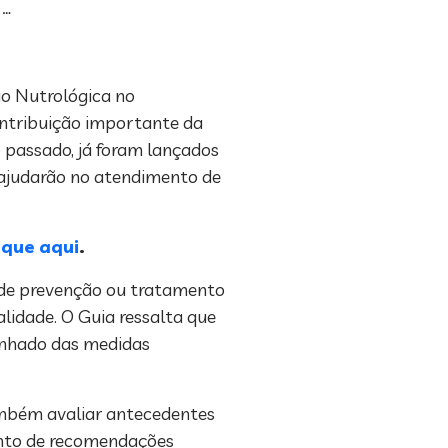
 …
ão Nutrológica no
ontribuição importante da
o passado, já foram lançados
 ajudarão no atendimento de
ique aqui
.
as de prevenção ou tratamento
idade. O Guia ressalta que
panhado das medidas
também avaliar antecedentes
junto de recomendações