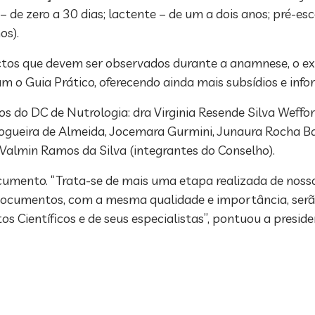
de zero a 30 dias; lactente – de um a dois anos; pré-esco
os).
ctos que devem ser observados durante a anamnese, o ex
m o Guia Prático, oferecendo ainda mais subsídios e info
do DC de Nutrologia: dra Virginia Resende Silva Weffort
ogueira de Almeida, Jocemara Gurmini, Junaura Rocha Ba
 Valmin Ramos da Silva (integrantes do Conselho).
cumento. “Trata-se de mais uma etapa realizada de no
 documentos, com a mesma qualidade e importância, ser
Científicos e de seus especialistas”, pontuou a preside