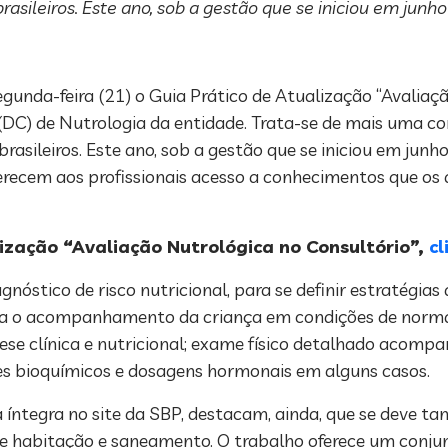
asileiros. Este ano, sob a gestão que se iniciou em junho
segunda-feira (21) o Guia Prático de Atualização “Avaliaç
(DC) de Nutrologia da entidade. Trata-se de mais uma c
rasileiros. Este ano, sob a gestão que se iniciou em junh
erecem aos profissionais acesso a conhecimentos que os
lização “Avaliação Nutrológica no Consultório”,
cl
gnóstico de risco nutricional, para se definir estratégi
ara o acompanhamento da criança em condições de normal
ese clínica e nutricional; exame físico detalhado acom
s bioquímicos e dosagens hormonais em alguns casos.
a íntegra no site da SBP, destacam, ainda, que se deve 
s de habitação e saneamento. O trabalho oferece um con