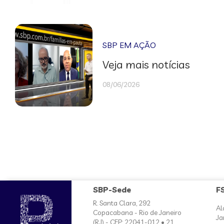
SBP EM AÇÃO
Veja mais notícias
08/06/2026
SBP-Sede
F
R. Santa Clara, 292
Al
Copacabana - Rio de Janeiro
Ja
(RJ) - CEP: 22041-012 • 21