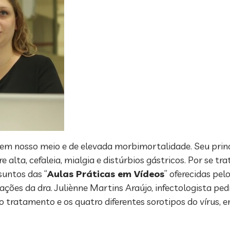
m nosso meio e de elevada morbimortalidade. Seu princ
alta, cefaleia, mialgia e distúrbios gástricos. Por se t
suntos das “
Aulas Práticas em Vídeos
” oferecidas pe
mações da dra. Juliènne Martins Araújo, infectologista ped
o tratamento e os quatro diferentes sorotipos do vírus, e