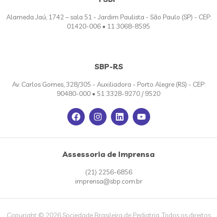
Alameda Jaú, 1742 – sala 51 - Jardim Paulista - São Paulo (SP) - CEP:
01420-006 • 11 3068-8595
SBP-RS
Av. Carlos Gomes, 328/305 - Auxiliadora - Porto Alegre (RS) - CEP:
90480-000 • 51 3328-9270 / 9520
Assessoria de Imprensa
(21) 2256-6856
imprensa@sbp.com.br
Copyright © 2026 Sociedade Brasileira de Pediatria. Todos os direitos