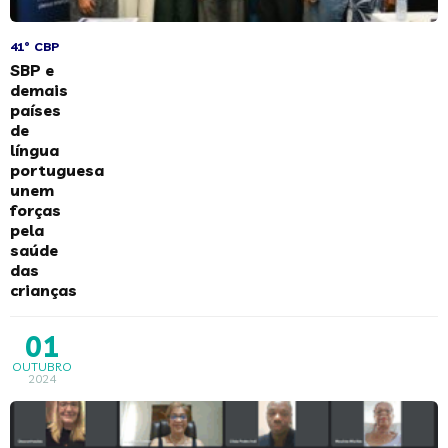
41° CBP
SBP e
demais
países
de
língua
portuguesa
unem
forças
pela
saúde
das
crianças
01
OUTUBRO
2024