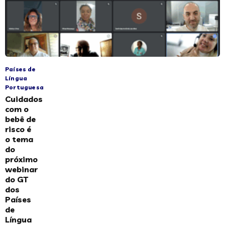
Países de
Língua
Portuguesa
Cuidados
com o
bebê de
risco é
o tema
do
próximo
webinar
do GT
dos
Países
de
Língua