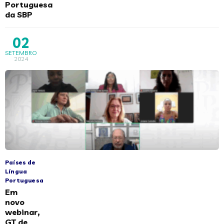
Portuguesa
da SBP
02
SETEMBRO
2024
Países de
Língua
Portuguesa
Em
novo
webinar,
GT de