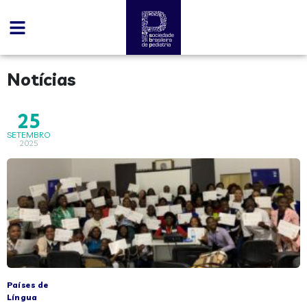
conteúdo
Notícias
25
SETEMBRO
2025
Países de
Língua