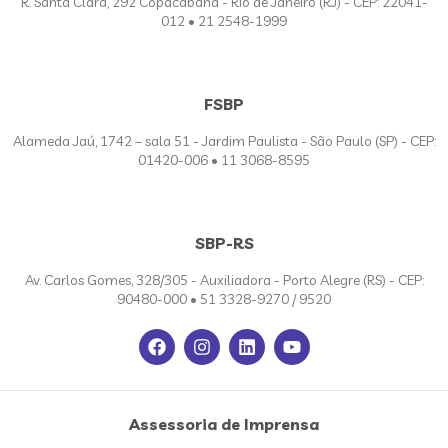
R. Santa Clara, 292 Copacabana - Rio de Janeiro (RJ) - CEP: 22041-
012 • 21 2548-1999
FSBP
Alameda Jaú, 1742 – sala 51 - Jardim Paulista - São Paulo (SP) - CEP:
01420-006 • 11 3068-8595
SBP-RS
Av. Carlos Gomes, 328/305 - Auxiliadora - Porto Alegre (RS) - CEP:
90480-000 • 51 3328-9270 / 9520
Assessoria de Imprensa