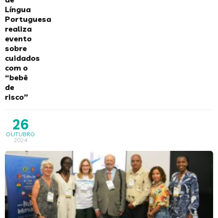
Língua
Portuguesa
realiza
evento
sobre
cuidados
com o
“bebê
de
risco”
26
OUTUBRO
2024