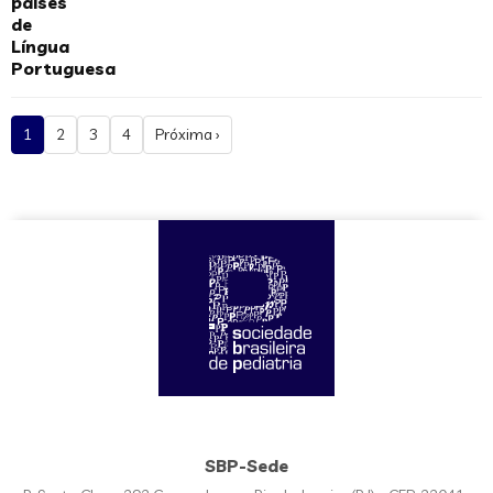
países
de
Língua
Portuguesa
1
2
3
4
Próxima ›
SBP-Sede