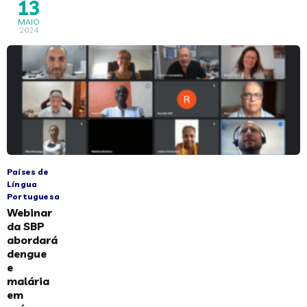
13
MAIO
2024
Países de
Língua
Portuguesa
Webinar
da SBP
abordará
dengue
e
malária
em