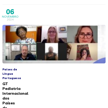
06
NOVEMBRO
2024
Países de
Língua
Portuguesa
GT
Pediatria
Internacional
dos
Países
de