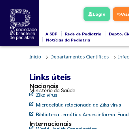
Login
As
A SBP
Rede de Pediatria
Depto. Ci
Notícias da Pediatria
Inicio
Departamentos Científicos
Infe
Links úteis
Nacionais
Ministério da Saúde
Zika vírus
Microcefalia relacionada ao Zika vírus
Biblioteca temática Aedes informa. Fu
Internacionais
World Health Organization