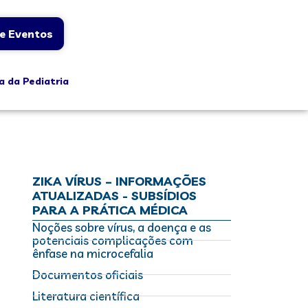
e Eventos
a da Pediatria
ZIKA VÍRUS – INFORMAÇÕES
ATUALIZADAS - SUBSÍDIOS
PARA A PRÁTICA MÉDICA
Noções sobre vírus, a doença e as
potenciais complicações com
ênfase na microcefalia
Documentos oficiais
Literatura científica