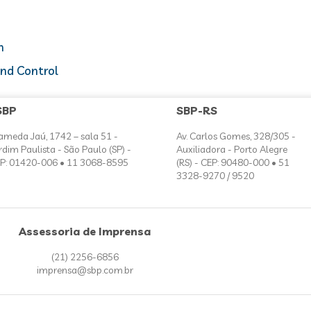
n
and Control
SBP
SBP-RS
ameda Jaú, 1742 – sala 51 -
Av. Carlos Gomes, 328/305 -
rdim Paulista - São Paulo (SP) -
Auxiliadora - Porto Alegre
P: 01420-006 • 11 3068-8595
(RS) - CEP: 90480-000 • 51
3328-9270 / 9520
Assessoria de Imprensa
(21) 2256-6856
imprensa@sbp.com.br