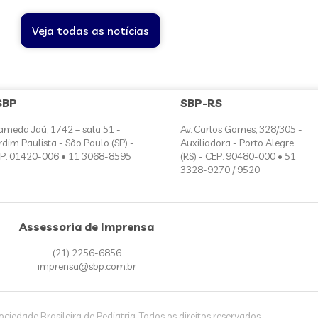
Veja todas as notícias
SBP
SBP-RS
ameda Jaú, 1742 – sala 51 -
Av. Carlos Gomes, 328/305 -
rdim Paulista - São Paulo (SP) -
Auxiliadora - Porto Alegre
P: 01420-006 • 11 3068-8595
(RS) - CEP: 90480-000 • 51
3328-9270 / 9520
Assessoria de Imprensa
(21) 2256-6856
imprensa@sbp.com.br
iedade Brasileira de Pediatria. Todos os direitos reservados.