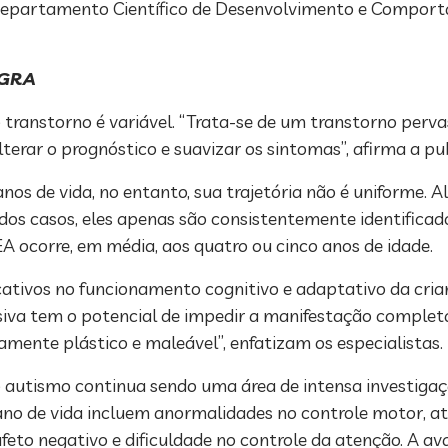
 Departamento Científico de Desenvolvimento e Compor
EGRA
transtorno é variável. “Trata-se de um transtorno perv
terar o prognóstico e suavizar os sintomas”, afirma a pu
anos de vida, no entanto, sua trajetória não é uniforme.
dos casos, eles apenas são consistentemente identificad
EA ocorre, em média, aos quatro ou cinco anos de idade.
icativos no funcionamento cognitivo e adaptativo da cri
iva tem o potencial de impedir a manifestação completa
mente plástico e maleável”, enfatizam os especialistas.
o autismo continua sendo uma área de intensa investigaçã
no de vida incluem anormalidades no controle motor, a
feto negativo e dificuldade no controle da atenção. A av