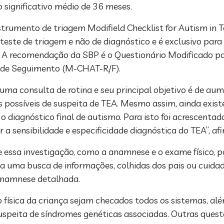
 significativo médio de 36 meses.
strumento de triagem Modifield Checklist for Autism in 
te de triagem e não de diagnóstico e é exclusivo para 
. A recomendação da SBP é o Questionário Modificado p
ta de Seguimento (M-CHAT-R/F).
uma consulta de rotina e seu principal objetivo é de a
s possíveis de suspeita de TEA. Mesmo assim, ainda existe
o diagnóstico final de autismo. Para isto foi acrescentad
 sensibilidade e especificidade diagnóstica do TEA”, af
e essa investigação, como a anamnese e o exame físico, 
aja uma busca de informações, colhidas dos pais ou cuidad
anamnese detalhada.
ísica da criança sejam checados todos os sistemas, al
uspeita de síndromes genéticas associadas. Outras ques