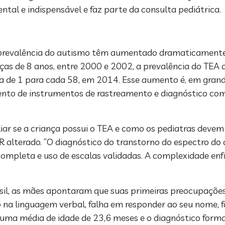
l e indispensável e faz parte da consulta pediátrica.
a prevalência do autismo têm aumentado dramaticament
nças de 8 anos, entre 2000 e 2002, a prevalência do TE
a de 1 para cada 58, em 2014. Esse aumento é, em grand
mento de instrumentos de rastreamento e diagnóstico co
liar se a criança possui o TEA e como os pediatras devem
lterado. “O diagnóstico do transtorno do espectro do 
 completa e uso de escalas validadas. A complexidade en
sil, as mães apontaram que suas primeiras preocupaçõe
 na linguagem verbal, falha em responder ao seu nome, fa
uma média de idade de 23,6 meses e o diagnóstico formal