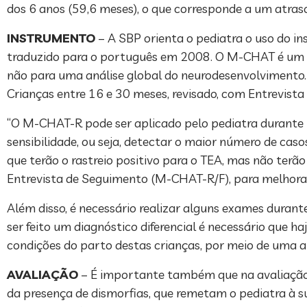
dos 6 anos (59,6 meses), o que corresponde a um atraso
INSTRUMENTO
– A SBP orienta o pediatra o uso do in
traduzido para o português em 2008. O M-CHAT é um tes
não para uma análise global do neurodesenvolvimento
Crianças entre 16 e 30 meses, revisado, com Entrevis
“O M-CHAT-R pode ser aplicado pelo pediatra durante 
sensibilidade, ou seja, detectar o maior número de caso
que terão o rastreio positivo para o TEA, mas não terão 
Entrevista de Seguimento (M-CHAT-R/F), para melhorar a
Além disso, é necessário realizar alguns exames durant
ser feito um diagnóstico diferencial é necessário que h
condições do parto destas crianças, por meio de uma 
AVALIAÇÃO
– É importante também que na avaliação f
da presença de dismorfias, que remetam o pediatra à s