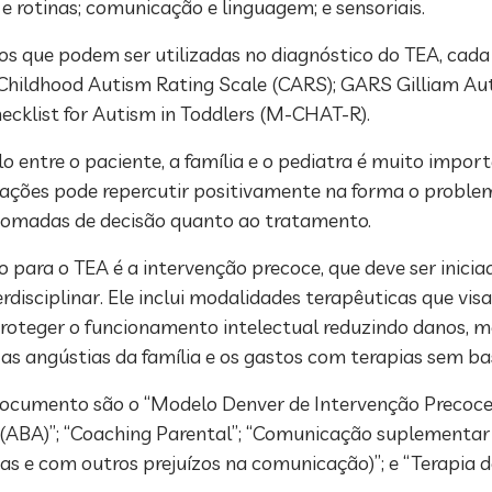
 rotinas; comunicação e linguagem; e sensoriais.
 que podem ser utilizadas no diagnóstico do TEA, cada
; Childhood Autism Rating Scale (CARS); GARS Gilliam A
cklist for Autism in Toddlers (M-CHAT-R).
o entre o paciente, a família e o pediatra é muito imp
mações pode repercutir positivamente na forma o problem
tomadas de decisão quanto ao tratamento.
para o TEA é a intervenção precoce, que deve ser iniciad
disciplinar. Ele inclui modalidades terapêuticas que vi
roteger o funcionamento intelectual reduzindo danos, me
as angústias da família e os gastos com terapias sem base
ocumento são o “Modelo Denver de Intervenção Precoce p
BA)”; “Coaching Parental”; “Comunicação suplementar 
e com outros prejuízos na comunicação)”; e “Terapia de