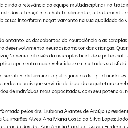
 ainda a relevância da equipe multidisciplinar no tra
rtude das alterações no hábito alimentar; o tratamento
o estes interferem negativamente na sua qualidade de v
No entanto, as descobertas da neurociência e as terapias
 no desenvolvimento neuropsicomotor das crianças. Qua
ação neural através da neuroplasticidade e potencial d
ptica apresenta maior velocidade e resultados satisfatór
o sensitivo determinado pelas janelas de oportunidades 
as redes neurais que servirão de base da arquitetura cere
tados de indivíduos mais capacitados, com seu potencial
ado pelos drs. Liubiana Arantes de Araújo (presidente)
ia Guimarães Alves; Ana Maria Costa da Silva Lopes; João
boração dos drs. Ana Amélia Cardoso; Cássio Frederico V