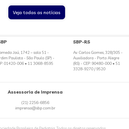
Veja todas as notícias
SBP
SBP-RS
ameda Jaú, 1742 – sala 51 -
Av. Carlos Gomes, 328/305 -
rdim Paulista - São Paulo (SP) -
Auxiliadora - Porto Alegre
P: 01420-006 • 11 3068-8595
(RS) - CEP: 90480-000 • 51
3328-9270 / 9520
Assessoria de Imprensa
(21) 2256-6856
imprensa@sbp.com.br
iedade Brasileira de Pediatria. Todos os direitos reservados.