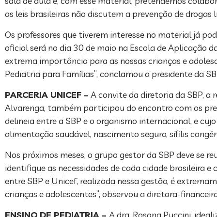
sala de aula e, com esse material, pretendemos colabo
as leis brasileiras não discutem a prevenção de drogas lí
Os professores que tiverem interesse no material já po
oficial será no dia 30 de maio na Escola de Aplicação 
extrema importância para as nossas crianças e adolesce
Pediatria para Famílias”, conclamou a presidente da SB
PARCERIA UNICEF –
A convite da diretoria da SBP, a
Alvarenga, também participou do encontro com os presid
delineia entre a SBP e o organismo internacional, e cu
alimentação saudável, nascimento seguro, sífilis congên
Nos próximos meses, o grupo gestor da SBP deve se reu
identifique as necessidades de cada cidade brasileira 
entre SBP e Unicef, realizada nessa gestão, é extrema
crianças e adolescentes”, observou a diretora-financeir
ENSINO DE PEDIATRIA –
A dra. Rosana Puccini, idea