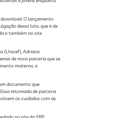
escentes e jovens enquanto
 o download. O lançamento
ulgação dessa luta, que é de
ada e também no site
a (Unicef), Adriana
erais de nova parceria que se
tamento materno, a
ar um documento que
 “Essa retomada de parceria
nvolvem os cuidados com as
pedado no site da SBP,