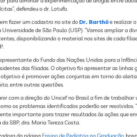
rar para diminuir a experimentação de drogas entre adol
citas”, defendeu o dr. Lotufo.
dem fazer um cadastro no site do
Dr. Barthô
e realizar
da Universidade de São Paulo (USP). “Vamos ampliar a div
ntes, disponibilizando o material nos sites de cada fili
P.
 representante do Fundo das Nações Unidas para a Infânci
entes das filiadas. O objetivo foi apresentar as linhas g
jo objetivo é promover ações conjuntas em torno do alei
ita, entre outras questões.
nir com a direção do Unicef no Brasil a fim de trabalh
e como os problemas identificados poderão ser resolvidos.
mente importante para trazer resultados às ações que e
a da SBP, dra. Maria Tereza Costa.
lizadora da página
Ensino de Pediatria na Graduação
, hos