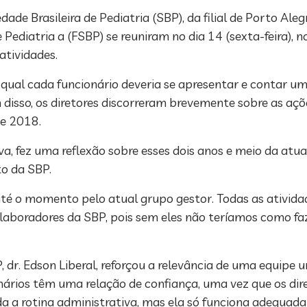
dade Brasileira de Pediatria (SBP), da filial de Porto Al
 Pediatria a (FSBP) se reuniram no dia 14 (sexta-feira), n
atividades.
 qual cada funcionário deveria se apresentar e contar u
m disso, os diretores discorreram brevemente sobre as 
de 2018.
ilva, fez uma reflexão sobre esses dois anos e meio da atu
to da SBP.
té o momento pelo atual grupo gestor. Todas as ativida
colaboradores da SBP, pois sem eles não teríamos como fa
, dr. Edson Liberal, reforçou a relevância de uma equipe
ionários têm uma relação de confiança, uma vez que os di
oda a rotina administrativa, mas ela só funciona adequa