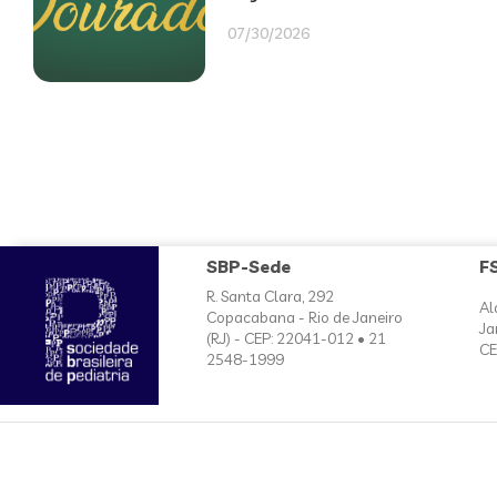
07/30/2026
SBP-Sede
F
R. Santa Clara, 292
Al
Copacabana - Rio de Janeiro
Ja
(RJ) - CEP: 22041-012 • 21
CE
2548-1999