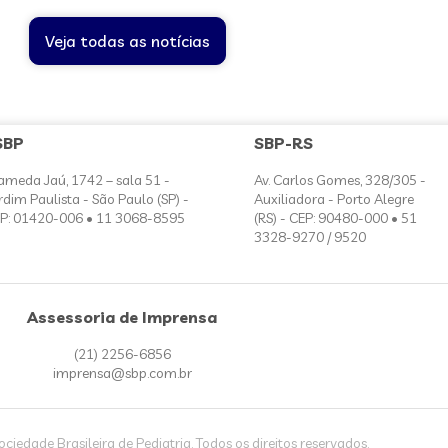
Veja todas as notícias
SBP
SBP-RS
ameda Jaú, 1742 – sala 51 -
Av. Carlos Gomes, 328/305 -
rdim Paulista - São Paulo (SP) -
Auxiliadora - Porto Alegre
P: 01420-006 • 11 3068-8595
(RS) - CEP: 90480-000 • 51
3328-9270 / 9520
Assessoria de Imprensa
(21) 2256-6856
imprensa@sbp.com.br
iedade Brasileira de Pediatria. Todos os direitos reservados.