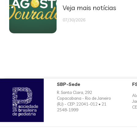
Veja mais notícias
07/30/2026
SBP-Sede
F
R. Santa Clara, 292
Al
Copacabana - Rio de Janeiro
Ja
(RJ) - CEP: 22041-012 • 21
CE
2548-1999