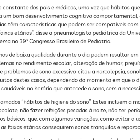
 constante dos pais e médicos, uma vez que hábitos qu
ra um bom desenvolvimento cognitivo comportamental, e
ias têm características que podem ser compatíveis com d
aixas etárias”, disse a pneumologista pediátrica da Univ
tema no 39º Congresso Brasileiro de Pediatria.
nos de baixa qualidade durante o dia podem resultar em
as no rendimento escolar, alteração de humor, prejuízo
 problemas de sono excessivo, citou a narcolepsia, sonol
muitos destes casos, dependendo do momento em que o diag
saudáveis no horário que antecede o sono, sem a neces
chamados “hábitos de higiene do sono”. Estes incluem a 
ocolate, não fazer refeições pesadas á noite, não ter perí
hos básicos, que, com algumas variações, como evitar o us
as faixas etárias conseguirem sonos tranquilos e reparado