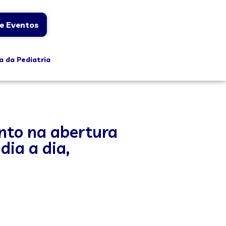
e Eventos
a da Pediatria
ento na abertura
ia a dia,