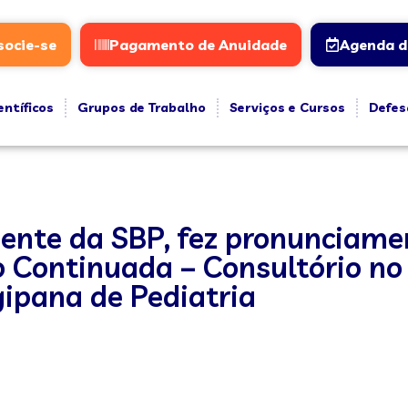
socie-se
Pagamento de Anuidade
Agenda d
entíficos
Grupos de Trabalho
Serviços e Cursos
Defes
idente da SBP, fez pronunciam
Continuada – Consultório no d
gipana de Pediatria