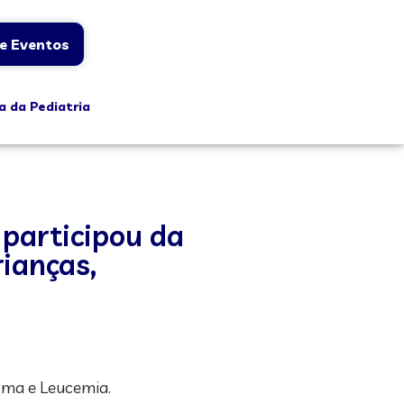
e Eventos
a da Pediatria
 participou da
ianças,
oma e Leucemia.