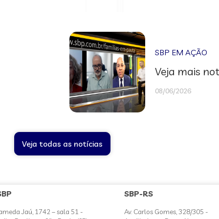
SBP EM AÇÃO
Veja mais not
08/06/2026
Veja todas as notícias
SBP
SBP-RS
ameda Jaú, 1742 – sala 51 -
Av. Carlos Gomes, 328/305 -