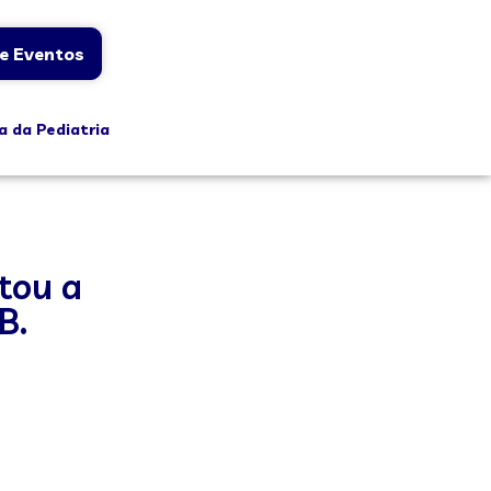
e Eventos
a da Pediatria
ntou a
B.