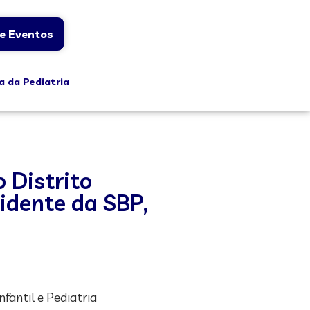
e Eventos
a da Pediatria
 Distrito
sidente da SBP,
fantil e Pediatria