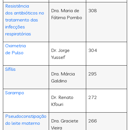
Resistência
Dra. Maria de
308
dos antibióticos no
Fátima Pombo
tratamento das
infecções
respiratórias
Oximetria
Dr. Jorge
304
de Pulso
Yussef
Sífilis
Dra. Márcia
295
Galdino
Sarampo
Dr. Renato
272
Kfouri
Pseudoconstipação
Dra. Graciete
266
do leite materno
Vieira