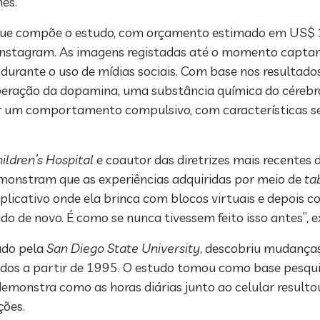
mes.
que compõe o estudo, com orçamento estimado em US$ 3
 Instagram. As imagens registadas até o momento capt
durante o uso de mídias sociais. Com base nos resultado
 liberação da dopamina, uma substância química do cére
ar um comportamento compulsivo, com características 
ildren’s Hospital
e coautor das diretrizes mais recentes 
emonstram que as experiências adquiridas por meio de
ta
licativo onde ela brinca com blocos virtuais e depois co
do de novo. É como se nunca tivessem feito isso antes”, e
ado pela
San Diego State University
, descobriu mudanças
os a partir de 1995. O estudo tomou como base pesqui
 demonstra como as horas diárias junto ao celular resu
ções.