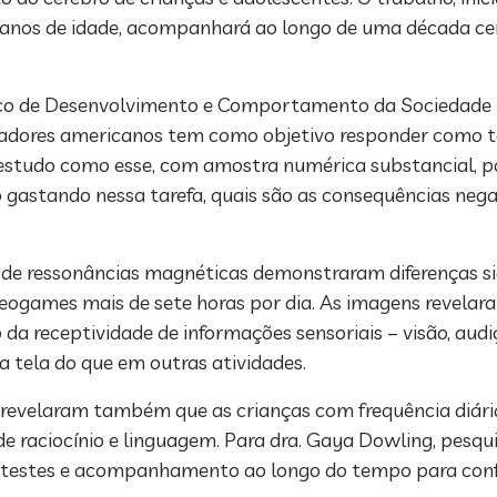
 anos de idade, acompanhará ao longo de uma década cer
o de Desenvolvimento e Comportamento da Sociedade Bra
squisadores americanos tem como objetivo responder com
“Um estudo como esse, com amostra numérica substancial, 
gastando nessa tarefa, quais são as consequências nega
 de ressonâncias magnéticas demonstraram diferenças sig
deogames mais de sete horas por dia. As imagens revela
 da receptividade de informações sensoriais – visão, audiç
 tela do que em outras atividades.
H revelaram também que as crianças com frequência diári
e raciocínio e linguagem. Para dra. Gaya Dowling, pesqu
os testes e acompanhamento ao longo do tempo para conf