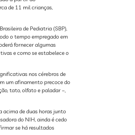
ca de 11 mil crianças,
sileira de Pediatria (SBP),
o todo o tempo empregado em
poderá fornecer algumas
tivas e como se estabelece o
nificativas nos cérebros de
ram um afinamento precoce do
ão, tato, olfato e paladar –,
a acima de duas horas junto
isadora do NIH, ainda é cedo
irmar se há resultados