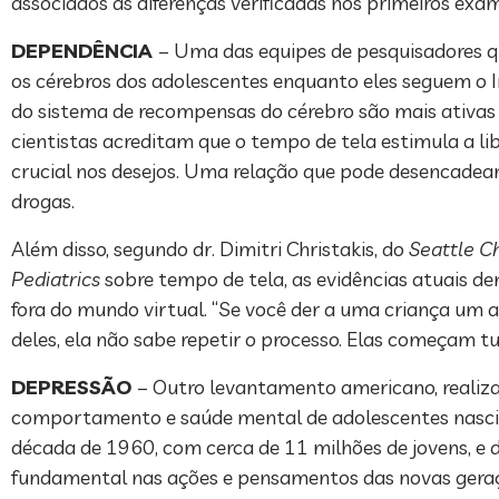
associados às diferenças verificadas nos primeiros exa
DEPENDÊNCIA
– Uma das equipes de pesquisadores 
os cérebros dos adolescentes enquanto eles seguem o
do sistema de recompensas do cérebro são mais ativas 
cientistas acreditam que o tempo de tela estimula a
crucial nos desejos. Uma relação que pode desencade
drogas.
Além disso, segundo dr. Dimitri Christakis, do
Seattle Ch
Pediatrics
sobre tempo de tela, as evidências atuais d
fora do mundo virtual. “Se você der a uma criança um ap
deles, ela não sabe repetir o processo. Elas começam tu
DEPRESSÃO
– Outro levantamento americano, realiz
comportamento e saúde mental de adolescentes nascid
década de 1960, com cerca de 11 milhões de jovens, e
fundamental nas ações e pensamentos das novas gera