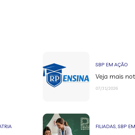
SBP EM AÇÃO
Veja mais not
07/31/2026
ATRIA
FILIADAS
,
SBP E