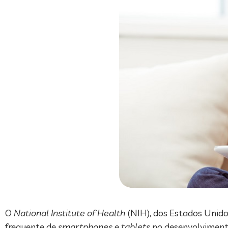
O
National Institute of Health
(NIH), dos Estados Unido
frequente de
smartphones
e
tablets
no desenvolvimento