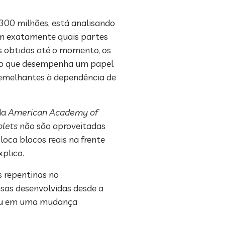
00 milhões, está analisando
am exatamente quais partes
s obtidos até o momento, os
bro que desempenha um papel
semelhantes à dependência de
da
American Academy of
blets
não são aproveitadas
loca blocos reais na frente
xplica.
 repentinas no
sas desenvolvidas desde a
ltou em uma mudança