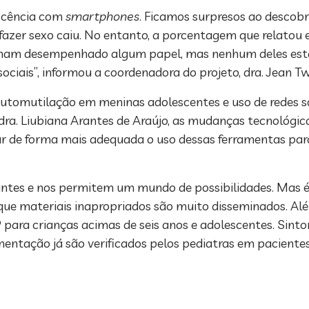
escência com
smartphones
. Ficamos surpresos ao descobri
azer sexo caiu. No entanto, a porcentagem que relatou 
enham desempenhado algum papel, mas nenhum deles est
sociais”, informou a coordenadora do projeto, dra. Jean T
tomutilação em meninas adolescentes e uso de redes so
a. Liubiana Arantes de Araújo, as mudanças tecnológica
ciar de forma mais adequada o uso dessas ferramentas par
tes e nos permitem um mundo de possibilidades. Mas é 
ue materiais inapropriados são muito disseminados. Além
para crianças acimas de seis anos e adolescentes. Sint
entação já são verificados pelos pediatras em pacientes