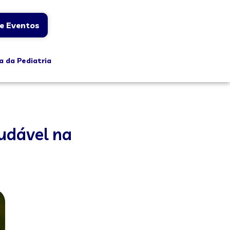
e Eventos
a da Pediatria
udável na