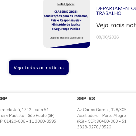
DEPARTAMENTOS 
TRABALHO
Veja mais not
08/06/2026
Veja todas as notícias
SBP
SBP-RS
ameda Jaú, 1742 – sala 51 -
Av. Carlos Gomes, 328/305 -
rdim Paulista - São Paulo (SP) -
Auxiliadora - Porto Alegre
P: 01420-006 • 11 3068-8595
(RS) - CEP: 90480-000 • 51
3328-9270 / 9520