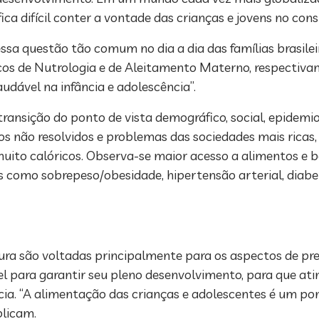
ca difícil conter a vontade das crianças e jovens no co
ssa questão tão comum no dia a dia das famílias brasileira
icos de Nutrologia e de Aleitamento Materno, respectivam
udável na infância e adolescência”.
nsição do ponto de vista demográfico, social, epidemioló
os não resolvidos e problemas das sociedades mais ricas,
ito calóricos. Observa-se maior acesso a alimentos e b
 como sobrepeso/obesidade, hipertensão arterial, diabete
tura são voltadas principalmente para os aspectos de p
l para garantir seu pleno desenvolvimento, para que ati
ância. “A alimentação das crianças e adolescentes é um p
plicam.