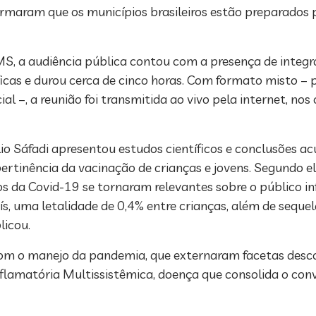
ram que os municípios brasileiros estão preparados pa
MS, a audiência pública contou com a presença de integra
icas e durou cerca de cinco horas. Com formato misto – p
l –, a reunião foi transmitida ao vivo pela internet, nos c
io Sáfadi apresentou estudos científicos e conclusões 
pertinência da vacinação de crianças e jovens. Segundo e
os da Covid-19 se tornaram relevantes sobre o público inf
s, uma letalidade de 0,4% entre crianças, além de sequel
licou.
com o manejo da pandemia, que externaram facetas desc
Inflamatória Multissistêmica, doença que consolida o co