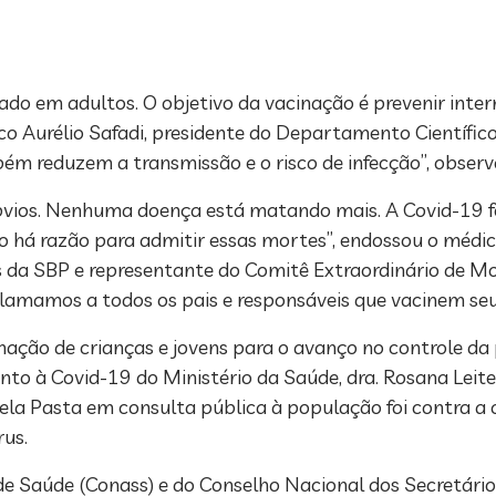
do em adultos. O objetivo da vacinação é prevenir inter
o Aurélio Safadi, presidente do Departamento Científico
bém reduzem a transmissão e o risco de infecção”, obser
óbvios. Nenhuma doença está matando mais. A Covid-19 f
ão há razão para admitir essas mortes”, endossou o médico
s da SBP e representante do Comitê Extraordinário de 
lamamos a todos os pais e responsáveis que vacinem seus
nação de crianças e jovens para o avanço no controle d
nto à Covid-19 do Ministério da Saúde, dra. Rosana Leit
pela Pasta em consulta pública à população foi contra a
rus.
de Saúde (Conass) e do Conselho Nacional dos Secretári