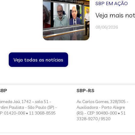
SBP EM AÇÃO
Veja mais not
08/06/2026
Veja todas as notícias
SBP
SBP-RS
ameda Jaú, 1742 – sala 51 -
Av. Carlos Gomes, 328/305 -
rdim Paulista - São Paulo (SP) -
Auxiliadora - Porto Alegre
P: 01420-006 • 11 3068-8595
(RS) - CEP: 90480-000 • 51
3328-9270 / 9520