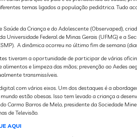
iferentes temas ligados a população pediátrica. Tudo a
de Saúde da Criança e do Adolescente (Observaped), cri
a Universidade Federal de Minas Gerais (UFMG) e a Sec
(SMP). A dinâmica ocorreu no último fim de semana (dias
es tiveram a oportunidade de participar de várias oficina
limentos e limpeza das mãos; prevenção ao Aedes aegyp
ualmente transmissíveis.
igital com vários eixos. Um dos destaques é a abordage
 mundo estão obesas. Isso tem levado a criança a desenv
a do Carmo Barros de Melo, presidente da Sociedade Minei
as de Televisão.
UE AQUI