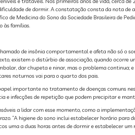
eníveis e tratáveis. Nos primeiros anos de vida, cerca de
ficuldade de dormir. A constatação consta da nota de a
ico de Medicina do Sono da Sociedade Brasileira de Pedia
 às famílias.
 chamado de insônia comportamental e afeta não só o so
xto, existem o distúrbio de associação, quando ocorre u
alar, dar chupeta e ninar, mas o problema continua; e o
tares noturnos vai para o quarto dos pais.
papel importante no tratamento de doenças comuns ness
ância e infecções de repetição que podem precipitar e mant
onsáveis a lidar com esse momento, como a implementaçã
. “A higiene do sono inclui estabelecer horário para do
icos uma a duas horas antes de dormir e estabelecer um r