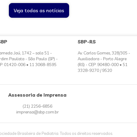
Veja todas as notícias
SBP
SBP-RS
ameda Jaú, 1742 – sala 51 -
Av. Carlos Gomes, 328/305 -
rdim Paulista - São Paulo (SP) -
Auxiliadora - Porto Alegre
P: 01420-006 • 11 3068-8595
(RS) - CEP: 90480-000 • 51
3328-9270 / 9520
Assessoria de Imprensa
(21) 2256-6856
imprensa@sbp.com.br
iedade Brasileira de Pediatria. Todos os direitos reservados.