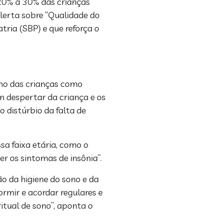
 20% a 30% das crianças
lerta sobre “Qualidade do
tria (SBP) e que reforça o
no das crianças como
m despertar da criança e os
 distúrbio da falta de
a faixa etária, como o
er os sintomas de insônia”.
o da higiene do sono e da
rmir e acordar regulares e
itual de sono”, aponta o