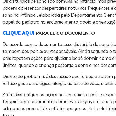
Os distúrbios de sono são comuns na infância, mas prev
podem apresentar despertares noturnos frequentes e di
sono na infância”, elaborada pelo Departamento Científ
papel do pediatra no esclarecimento, apoio e orientação
CLIQUE AQUI
PARA LER O DOCUMENTO
De acordo com o documento, esse distúrbio do sono é
também dos pais e/ou responsáveis. Ainda segundo o te
pais repetem ações para ajudar o bebê dormir, como emb
limites, quando a criança posterga o sono e nos desper
Diante do problema, é destacado que “o pediatra tem 
refluxo gastroesofágico, alergia ao leite de vaca, sibil
Além disso, algumas ações podem auxiliar pais e resp
terapia comportamental como estratégias em longo prazo
adequados para a faixa etária; apagar os eletroeletrôn
texto.