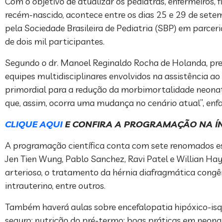
Com o objetivo de atualizar os pediatras, enfermeiros,
recém-nascido, acontece entre os dias 25 e 29 de setem
pela Sociedade Brasileira de Pediatria (SBP) em parcer
de dois mil participantes.
Segundo o dr. Manoel Reginaldo Rocha de Holanda, pr
equipes multidisciplinares envolvidos na assistência 
primordial para a redução da morbimortalidade neonat
que, assim, ocorra uma mudança no cenário atual”, enfa
CLIQUE AQUI
E CONFIRA A PROGRAMAÇÃO NA Í
A programação científica conta com sete renomados esp
Jen Tien Wung, Pablo Sanchez, Ravi Patel e Willian Ha
arterioso, o tratamento da hérnia diafragmática congên
intrauterino, entre outros.
Também haverá aulas sobre encefalopatia hipóxico-isq
seguro; nutrição do pré-termo; boas práticas em neona