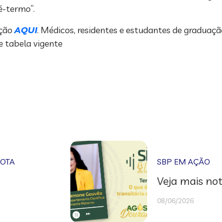
é-termo”.
ição
AQUI
. Médicos, residentes e estudantes de graduaç
 tabela vigente
NOTA
SBP EM AÇÃO
Veja mais not
08/06/2026