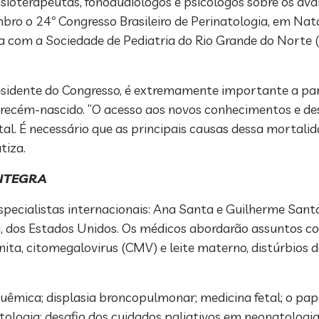
 fisioterapeutas, fonoaudiólogos e psicólogos sobre os av
bro o 24º Congresso Brasileiro de Perinatologia, em Nata
ia com a Sociedade de Pediatria do Rio Grande do Norte 
esidente do Congresso, é extremamente importante a p
ao recém-nascido. “O acesso aos novos conhecimentos e 
al. É necessário que as principais causas dessa mortali
tiza.
NTEGRA
ecialistas internacionais: Ana Santa e Guilherme Santa
y, dos Estados Unidos. Os médicos abordarão assuntos c
ita, citomegalovirus (CMV) e leite materno, distúrbios d
uêmica; displasia broncopulmonar; medicina fetal; o pap
tologia; desafio dos cuidados paliativos em neonatologia