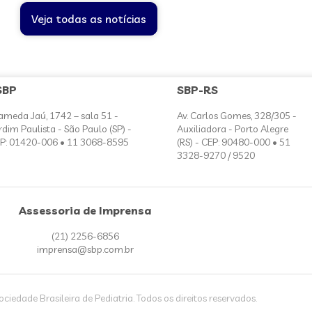
Veja todas as notícias
SBP
SBP-RS
ameda Jaú, 1742 – sala 51 -
Av. Carlos Gomes, 328/305 -
rdim Paulista - São Paulo (SP) -
Auxiliadora - Porto Alegre
P: 01420-006 • 11 3068-8595
(RS) - CEP: 90480-000 • 51
3328-9270 / 9520
Assessoria de Imprensa
(21) 2256-6856
imprensa@sbp.com.br
iedade Brasileira de Pediatria. Todos os direitos reservados.