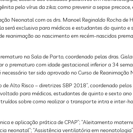
nita pelo vírus da zika; como prevenir a sepse precoce, 
mação Neonatal com os drs. Manoel Reginaldo Rocha de H
la será exclusiva para médicos e estudantes do quinto e
s de reanimação ao nascimento em recém-nascidos premat
rematuro na Sala de Parto, coordenado pelas dras. Gisla
mar o prematuro com idade gestacional inferior a 34 sema
, é necessário ter sido aprovado no Curso de Reanimação 
e Alto Risco – diretrizes SBP 2018”, coordenado pelos 
voltado para médicos, estudantes de quinto e sexto ano
struídos sobre como realizar o transporte intra e inter-
ca e aplicação prática de CPAP”; “Aleitamento matern
cia neonatal”; “Assistência ventilatória em neonatologia”