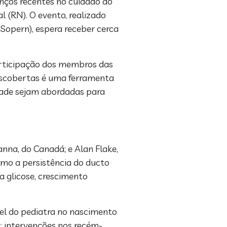
anços recentes no cuidado do
l (RN). O evento, realizado
(Sopern), espera receber cerca
articipação dos membros das
descobertas é uma ferramenta
dade sejam abordadas para
nna, do Canadá; e Alan Flake,
omo a persistência do ducto
a glicose, crescimento
el do pediatra no nascimento
; intervenções nos recém-