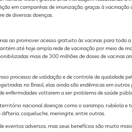
adição em campanhas de imunização, graças à vacinação d
re de diversas doenças.
mas ao promover acesso gratuito às vacinas para toda a 
antém até hoje ampla rede de vacinação por meio de mai
sponibilizadas mais de 300 milhões de doses de vacinas 
roso processo de validação e de controle de qualidade pe
istradas no Brasil, elas ainda são endêmicas em outros p
 de enfermidades voltarem a ser problema de saúde públi
território nacional doenças como o sarampo, rubéola e t
ifteria, coqueluche, meningite, entre outras.
de eventos adversos, mas seus benefícios são muito maior