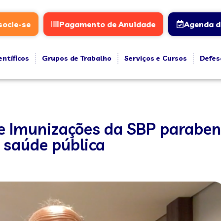
socie-se
Pagamento de Anuidade
Agenda d
entíficos
Grupos de Trabalho
Serviços e Cursos
Defes
e Imunizações da SBP parabeni
 saúde pública