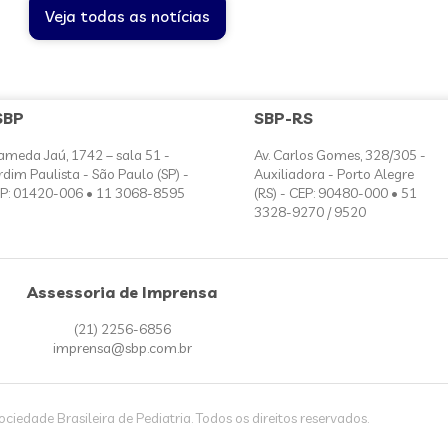
Veja todas as notícias
SBP
SBP-RS
ameda Jaú, 1742 – sala 51 -
Av. Carlos Gomes, 328/305 -
rdim Paulista - São Paulo (SP) -
Auxiliadora - Porto Alegre
P: 01420-006 • 11 3068-8595
(RS) - CEP: 90480-000 • 51
3328-9270 / 9520
Assessoria de Imprensa
(21) 2256-6856
imprensa@sbp.com.br
iedade Brasileira de Pediatria. Todos os direitos reservados.