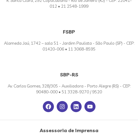
R. Santa Clara, 292 Copacabana - Rio de Janeiro (RJ) - CEP: 22041-
012 • 21 2548-1999
FSBP
Alameda Jaú, 1742 – sala 51 - Jardim Paulista - São Paulo (SP) - CEP:
01420-006 • 11 3068-8595
SBP-RS
Av. Carlos Gomes, 328/305 - Auxiliadora - Porto Alegre (RS) - CEP:
90480-000 • 51 3328-9270 / 9520
Assessoria de Imprensa