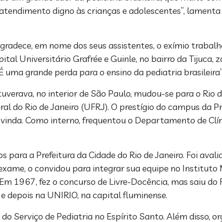
endimento digno às crianças e adolescentes”, lamenta a
 agradece, em nome dos seus assistentes, o exímio trabalh
tal Universitário Grafrée e Guinle, no bairro da Tijuca, 
 uma grande perda para o ensino da pediatria brasileira”
verava, no interior de São Paulo, mudou-se para o Rio 
l do Rio de Janeiro (UFRJ). O prestígio do campus da Pr
inda. Como interno, frequentou o Departamento de Clínic
para a Prefeitura da Cidade do Rio de Janeiro. Foi avali
ame, o convidou para integrar sua equipe no Instituto 
Em 1967, fez o concurso de Livre-Docência, mas saiu do 
 e depois na UNIRIO, na capital fluminense.
 do Serviço de Pediatria no Espírito Santo. Além disso, 