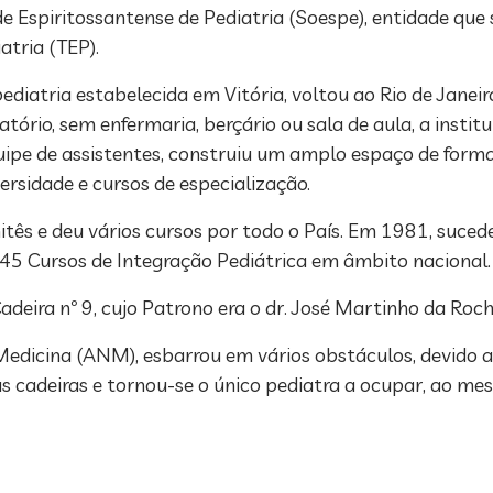
e Espiritossantense de Pediatria (Soespe), entidade que
atria (TEP).
pediatria estabelecida em Vitória, voltou ao Rio de Janeir
rio, sem enfermaria, berçário ou sala de aula, a institu
pe de assistentes, construiu um amplo espaço de form
rsidade e cursos de especialização.
itês e deu vários cursos por todo o País. Em 1981, suce
 45 Cursos de Integração Pediátrica em âmbito nacional.
adeira nº 9, cujo Patrono era o dr. José Martinho da Ro
icina (ANM), esbarrou em vários obstáculos, devido ao 
s cadeiras e tornou-se o único pediatra a ocupar, ao m