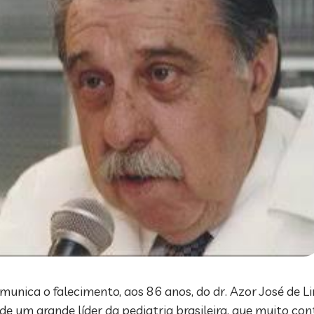
omunica o falecimento, aos 86 anos, do dr. Azor José de L
de um grande líder da pediatria brasileira, que muito con