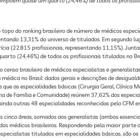
ompõem quase um quarto (24,46%) de todos os profission
 topo do ranking brasileiro de número de médicos especi
sentando 13,31% do universo de titulados. Em segundo lug
ícia (22.815 profissionais, representando 11,15%). Junta
to (24,46%) de todos os profissionais titulados no Bra
 censo brasileiro de médicos especialistas e generalista
médica no Brasil: dados gerais e descrições de desiguald
 que as especialidades básicas (Cirurgia Geral, Clínica M
na de Família e Comunidade) reúnem 37,62% dos especiali
ainda outras 48 especialidades reconhecidas pelo CFM 
as cinco áreas, somados aos generalistas (ambos essencia
os médicos brasileiros. Respondendo pela maior parte d
especialistas titulados em especialidades básicas, são os