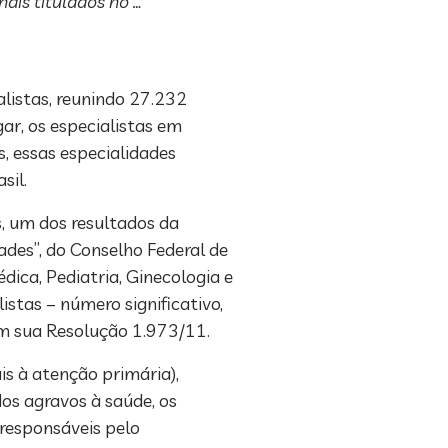
ais titulados no …
alistas, reunindo 27.232
ar, os especialistas em
s, essas especialidades
sil.
s, um dos resultados da
ades”, do Conselho Federal de
édica, Pediatria, Ginecologia e
stas – número significativo,
em sua Resolução 1.973/11.
is à atenção primária),
os agravos à saúde, os
 responsáveis pelo